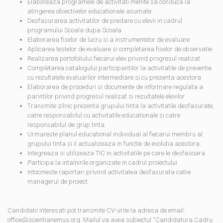
Elaboreaza programele de activitati menite sa conduca la
atingerea obiectivelor educationale asumate
Desfasurarea activitatilor de predare cu elevii in cadrul
programului Scoala dupa Scoala
Elaborarea fiselor de lucru si a instrumentelor de evaluare
Aplicarea testelor de evaluare si completarea fiselor de observatie
Realizarea portofoliului fiecarui elev privind progresul realizat
Completarea catalogului participantilor la activitatile de preventie
cu rezultatele evaluarilor intermediare si cu prezenta acestora
Elaborarea de proceduri si documente de informare regulata a
parintilor privind progresul realizat si rezultatele elevilor
Transmite zilnic prezenta grupului tinta la activitatile desfasurate,
catre responsabilul cu activitatile educationale si catre
responsabilul de grup tinta.
Urmareste planul educational individual al fiecarui membru al
grupului tinta si il actualizeaza in functie de evolutia acestora.
Integreaza si utilizeaza TIC in activitatile pe care le desfasoara
Participa la intalnirile organizate in cadrul proiectului
Intocmeste raportari privind activitatea desfasurata catre
managerul de proiect.
Candidatii interesati pot transmite CV-urile la adresa de email:
office@scientianemus.org. Mailul va avea subiectul “Candidatura Cadru