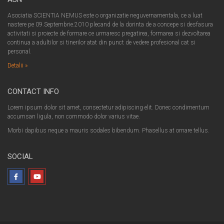
Asociatia SCIENTIA NEMUS este o organizatie neguvernamentala, ce a luat
nastere pe 09.Septembrie.2010 plecand de la dorinta de a concepe si desfasura
activitati si proiecte de formare ce urmaresc pregatirea, formarea si dezvoltarea
continua a adultilor si tinerilor atat din punct de vedere profesional cat si
personal.
Detalii »
CONTACT INFO
Lorem ipsum dolor sit amet, consectetur adipiscing elit. Donec condimentum
accumsan ligula, non commodo dolor varius vitae.
Morbi dapibus neque a mauris sodales bibendum. Phasellus at ornare tellus.
SOCIAL