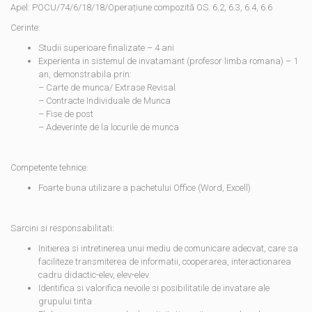
Apel: POCU/74/6/18/18/Operațiune compozită OS. 6.2, 6.3, 6.4, 6.6
Cerinte:
Studii superioare finalizate – 4 ani
Experienta in sistemul de invatamant (profesor limba romana) – 1
an, demonstrabila prin:
– Carte de munca/ Extrase Revisal
– Contracte Individuale de Munca
– Fise de post
– Adeverinte de la locurile de munca
Competente tehnice:
Foarte buna utilizare a pachetului Office (Word, Excell)
Sarcini si responsabilitati:
Initierea si intretinerea unui mediu de comunicare adecvat, care sa
faciliteze transmiterea de informatii, cooperarea, interactionarea
cadru didactic-elev, elev-elev
Identifica si valorifica nevoile si posibilitatile de invatare ale
grupului tinta