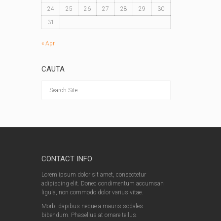
24
25
26
27
28
29
30
31
« Apr
CAUTA
CONTACT INFO
Lorem ipsum dolor sit amet, consectetur
adipiscing elit. Donec condimentum accumsan
ligula, non commodo dolor varius vitae.
Morbi dapibus neque a mauris sodales
bibendum. Phasellus at ornare tellus.