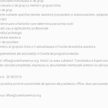
 consiliere individuala si de grup
ividuala si de grup cu membrii grupului tinta
i de grup
erite subiecte specifice nevoilor acestora (cunoastere si autocunoastere, adapta
i etc)
diminuare a factorilor care determina parasirea scolii
atii sau a aptitudinilor profesionale
ofilul psihologic
volutia acestora
 de consiliere
bru al grupului tinta si il actualizeaza in functie de evolutia acestora.
lementare ale activitatilor in functie de programul elevilor.
il: office@scientianemus.org. Mailul va avea subiectul “Candidatura Expert cons
ate rubricile completate, impreuna cu documentele mentionate anterior la rubrica
ura: 23.08.2019;
obe practice privind cunostiintele de operare ale pachetului Office, doar persoanel
resa: office@scientianemus.org