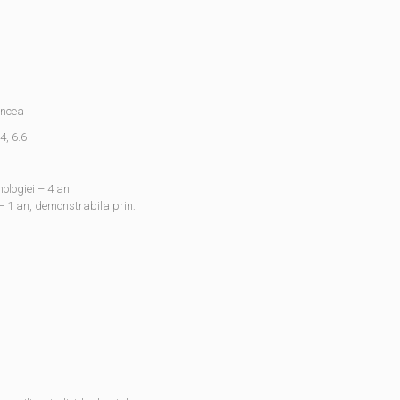
ancea
4, 6.6
hologiei – 4 ani
e – 1 an, demonstrabila prin: