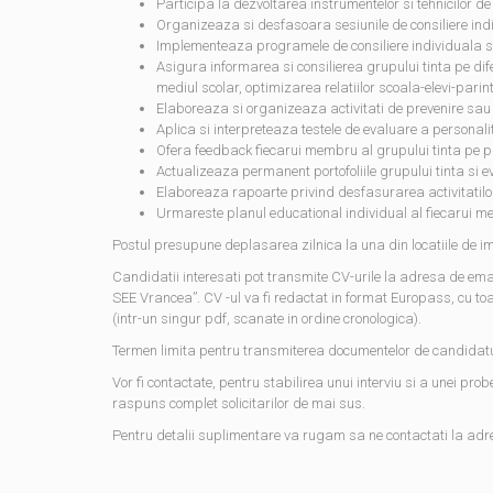
Participa la dezvoltarea instrumentelor si tehnicilor de
Organizeaza si desfasoara sesiunile de consiliere ind
Implementeaza programele de consiliere individuala s
Asigura informarea si consilierea grupului tinta pe dif
mediul scolar, optimizarea relatiilor scoala-elevi-parint
Elaboreaza si organizeaza activitati de prevenire sau 
Aplica si interpreteaza testele de evaluare a personalit
Ofera feedback fiecarui membru al grupului tinta pe pr
Actualizeaza permanent portofoliile grupului tinta si e
Elaboreaza rapoarte privind desfasurarea activitatilor
Urmareste planul educational individual al fiecarui mem
Postul presupune deplasarea zilnica la una din locatiile de imp
Candidatii interesati pot transmite CV-urile la adresa de ema
SEE Vrancea”. CV -ul va fi redactat in format Europass, cu to
(intr-un singur pdf, scanate in ordine cronologica).
Termen limita pentru transmiterea documentelor de candidat
Vor fi contactate, pentru stabilirea unui interviu si a unei pr
raspuns complet solicitarilor de mai sus.
Pentru detalii suplimentare va rugam sa ne contactati la ad