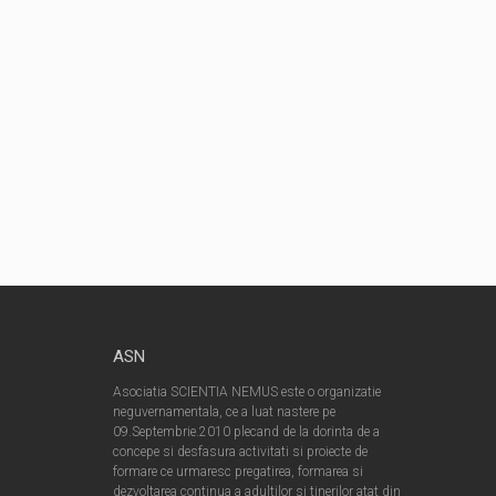
ASN
Asociatia SCIENTIA NEMUS este o organizatie
neguvernamentala, ce a luat nastere pe
09.Septembrie.2010 plecand de la dorinta de a
concepe si desfasura activitati si proiecte de
formare ce urmaresc pregatirea, formarea si
dezvoltarea continua a adultilor si tinerilor atat din