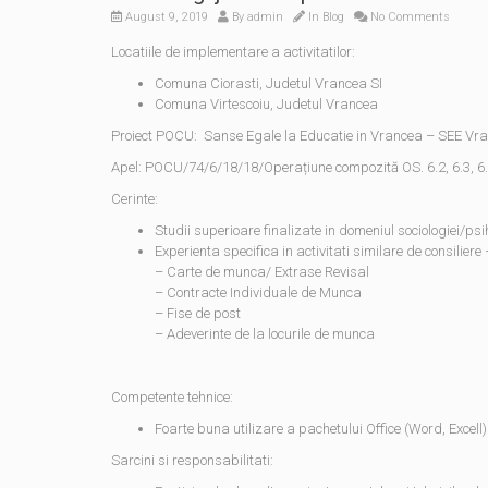
August 9, 2019
By
admin
In
Blog
No Comments
Locatiile de implementare a activitatilor:
Comuna Ciorasti, Judetul Vrancea SI
Comuna Virtescoiu, Judetul Vrancea
Proiect POCU: Sanse Egale la Educatie in Vrancea – SEE Vr
Apel: POCU/74/6/18/18/Operațiune compozită OS. 6.2, 6.3, 6.
Cerinte:
Studii superioare finalizate in domeniul sociologiei/psi
Experienta specifica in activitati similare de consilier
– Carte de munca/ Extrase Revisal
– Contracte Individuale de Munca
– Fise de post
– Adeverinte de la locurile de munca
Competente tehnice:
Foarte buna utilizare a pachetului Office (Word, Excell)
Sarcini si responsabilitati: