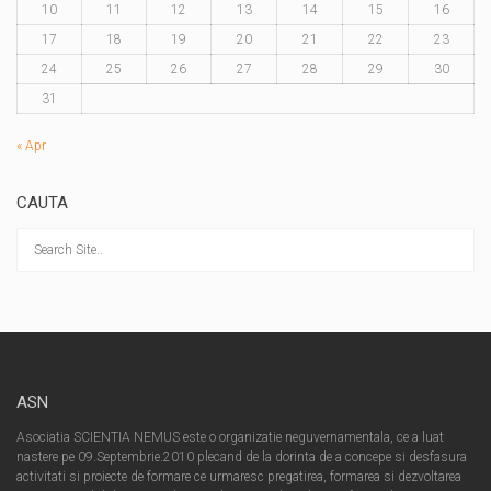
10
11
12
13
14
15
16
17
18
19
20
21
22
23
24
25
26
27
28
29
30
31
« Apr
CAUTA
ASN
Asociatia SCIENTIA NEMUS este o organizatie neguvernamentala, ce a luat
nastere pe 09.Septembrie.2010 plecand de la dorinta de a concepe si desfasura
activitati si proiecte de formare ce urmaresc pregatirea, formarea si dezvoltarea