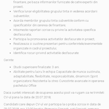
finantare, pe baza informariilor furnizate de catre expertii din
proiect;
Verifica lunar eligibilitatea grupului tinta in vederea acordarii
subventiilor;
Acorda membrilor grupului tinta subventiile conform cu
specificatiilor din cererea de finantare;
Intocmeste raportari scrise cu privire la activitatea specifica
desfasurata;
Participa la promovarea activitatilor desfasurate in proiect;
Realizeaza si sustine prezentari pentru conferintele/evenimentele
organizate in cadrul proiectului;
Identifica riscuri privind activitatile desfasurate
Cerinte:
Studii superioare finalizate: 3 ani.
Abilitate pentru lucru în echipa Capacitate de munca sustinuta,
adaptabilitate, flexibilitate, responsabilitate, dinamism Spirit
organizatoric Rezistenta la stres Cunostinte avansate in operarea
pachetului Office
Daca sunteti interesati de ocuparea acestui post va rugam sa ne trimiteti
CV-ul pana la data de 20.07.2018;
Candidatii care depun CV-ul vor participa la o proba scrisa in data de
23.07.2018, ora 12:00 locatia: Primaria Ciorasti, sat Ciorasti, comuna