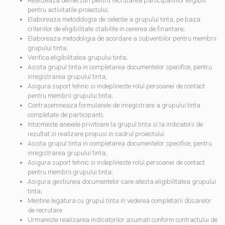
Realizeaza demersuri pentru recrutarea participantilor eligibili
pentru activitatile proiectului;
Elaboreaza metodologia de selectie a grupului tinta, pe baza
criteriilor de eligibilitate stabilite in cererea de finantare;
Elaboreaza metodoligia de acordare a subventiilor pentru membrii
grupului tinta;
Verifica eligibilitatea grupului tinta;
Asista grupul tinta in completarea documentelor specifice, pentru
inregistrarea grupului tinta;
Asigura suport tehnic si indeplineste rolul persoanei de contact
pentru membrii grupului tinta;
Contrasemneaza formularele de inregistrare a grupului tinta
completate de participanti;
Intocmeste anexele privitoare la grupul tinta si la indicatorii de
rezultat si realizare propusi in cadrul proiectului
Asista grupul tinta in completarea documentelor specifice, pentru
inregistrarea grupului tinta;
Asigura suport tehnic si indeplineste rolul persoanei de contact
pentru membrii grupului tinta;
Asigura gestiunea documentelor care atesta eligibilitatea grupului
tinta;
Mentine legatura cu grupul tinta in vederea completarii dosarelor
de recrutare
Urmareste realizarea indicatorilor asumati conform contractului de