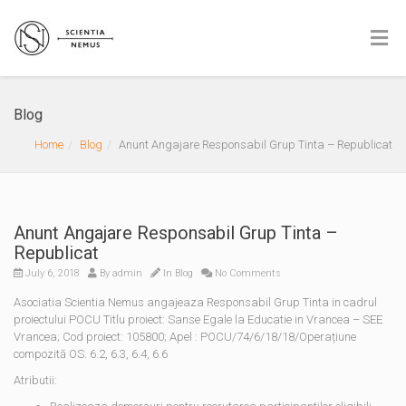
Blog
Home
Blog
Anunt Angajare Responsabil Grup Tinta – Republicat
Anunt Angajare Responsabil Grup Tinta –
Republicat
July 6, 2018
By
admin
In
Blog
No Comments
Asociatia Scientia Nemus angajeaza Responsabil Grup Tinta in cadrul
proiectului POCU Titlu proiect: Sanse Egale la Educatie in Vrancea – SEE
Vrancea; Cod proiect: 105800; Apel : POCU/74/6/18/18/Operațiune
compozită OS. 6.2, 6.3, 6.4, 6.6
Atributii: