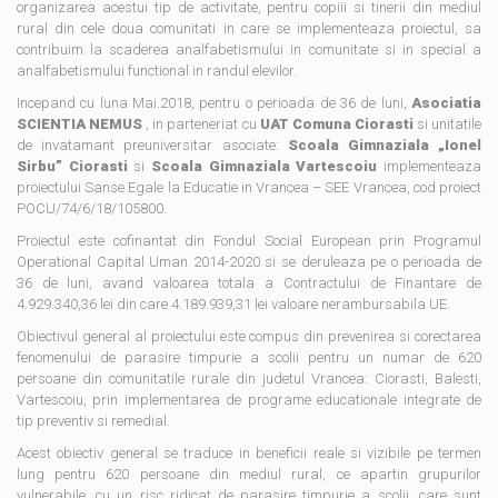
organizarea acestui tip de activitate, pentru copiii si tinerii din mediul
rural din cele doua comunitati in care se implementeaza proiectul, sa
contribuim la scaderea analfabetismului in comunitate si in special a
analfabetismului functional in randul elevilor.
Incepand cu luna Mai.2018, pentru o perioada de 36 de luni,
Asociatia
SCIENTIA NEMUS
, in parteneriat cu
UAT Comuna Ciorasti
si unitatile
de invatamant preuniversitar asociate:
Scoala Gimnaziala „Ionel
Sirbu” Ciorasti
si
Scoala Gimnaziala Vartescoiu
implementeaza
proiectului Sanse Egale la Educatie in Vrancea – SEE Vrancea, cod proiect
POCU/74/6/18/105800.
Proiectul este cofinantat din Fondul Social European prin Programul
Operational Capital Uman 2014-2020 si se deruleaza pe o perioada de
36 de luni, avand valoarea totala a Contractului de Finantare de
4.929.340,36 lei din care 4.189.939,31 lei valoare nerambursabila UE.
Obiectivul general al proiectului este compus din prevenirea si corectarea
fenomenului de parasire timpurie a scolii pentru un numar de 620
persoane din comunitatile rurale din judetul Vrancea: Ciorasti, Balesti,
Vartescoiu, prin implementarea de programe educationale integrate de
tip preventiv si remedial.
Acest obiectiv general se traduce in beneficii reale si vizibile pe termen
lung pentru 620 persoane din mediul rural, ce apartin grupurilor
vulnerabile, cu un risc ridicat de parasire timpurie a scolii, care sunt