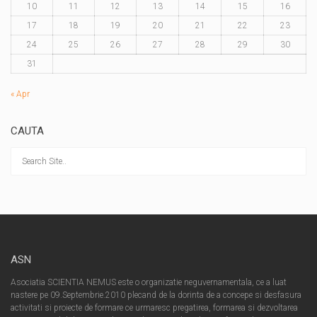
10
11
12
13
14
15
16
17
18
19
20
21
22
23
24
25
26
27
28
29
30
31
« Apr
CAUTA
ASN
Asociatia SCIENTIA NEMUS este o organizatie neguvernamentala, ce a luat
nastere pe 09.Septembrie.2010 plecand de la dorinta de a concepe si desfasura
activitati si proiecte de formare ce urmaresc pregatirea, formarea si dezvoltarea