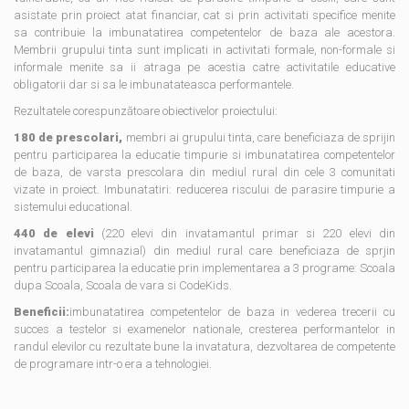
asistate prin proiect atat financiar, cat si prin activitati specifice menite
sa contribuie la imbunatatirea competentelor de baza ale acestora.
Membrii grupului tinta sunt implicati in activitati formale, non-formale si
informale menite sa ii atraga pe acestia catre activitatile educative
obligatorii dar si sa le imbunatateasca performantele.
Rezultatele corespunzătoare obiectivelor proiectului:
180 de prescolari,
membri ai grupului tinta, care beneficiaza de sprijin
pentru participarea la educatie timpurie si imbunatatirea competentelor
de baza, de varsta prescolara din mediul rural din cele 3 comunitati
vizate in proiect. Imbunatatiri: reducerea riscului de parasire timpurie a
sistemului educational.
440 de elevi
(220 elevi din invatamantul primar si 220 elevi din
invatamantul gimnazial) din mediul rural care beneficiaza de sprjin
pentru participarea la educatie prin implementarea a 3 programe: Scoala
dupa Scoala, Scoala de vara si CodeKids.
Beneficii:
imbunatatirea competentelor de baza in vederea trecerii cu
succes a testelor si examenelor nationale, cresterea performantelor in
randul elevilor cu rezultate bune la invatatura, dezvoltarea de competente
de programare intr-o era a tehnologiei.