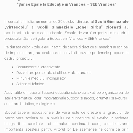
“Șanse Egale la Educație în Vrancea – SEE Vrancea”
In cursul lunii iulie, un numar de 39 de elevi din cadrul
Scolii Gimnaziale
„Virtescoiu”
si
Scolii Gimnaziale „Ionel Sirbu” Ciorasti
au
participat la tabara educationala „Scoala de vara” organizata in cadrul
proiectului „Sanse Egale la Educatie in Vrancea – SEE Vrancea”.
Pe durata celor 7 zile, elevii insotiti de cadre didactice si membri ai echipei
de implementare, au desfasurat activitati bazate pe temele propuse in
cadrul proiectului:
Comunicare si creativitate
Dezvoltare personala si stil de viata sanatos
Minunile mediului inconjurator
Stiinta si tehnica
Activitatile din cadrul taberei educationale s-au axat pe organizarea de
ateliere tematice, jocuri motivationale outdoor si indoor, drumetii si excursii,
orientare turistica, ecologie etc.
Scopul taberei educationale de vara este de crestere a gradului de
participare scolara si a nivelului de cunostiinte al elevilor, in vederea
integrarii in societate si stimularii continuarii scolii, constientizand
importanta acesteia pentru viitorul lor. De asemenea ne dorim ca prin