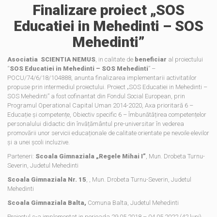
Finalizare proiect „SOS
Educatiei in Mehedinti – SOS
Mehedinti”
Asociatia SCIENTIA NEMUS
, in calitate de
beneficiar
al proiectului
“
SOS Educatiei in Mehedinti – SOS Mehedinti
” –
POCU/74/6/18/104888, anunta finalizarea implementarii activitatilor
propuse prin intermediul proiectului. Proiect „SOS Educatiei in Mehedinti –
SOS Mehedinti” a fost cofinantat din Fondul Social European, prin
Programul Operational Capital Uman 2014-2020, Axa prioritară 6 –
Educație și competențe, Obiectiv specific 6 – Îmbunătățirea competențelor
personalului didactic din învățământul pre-universitar în vederea
promovării unor servicii educaționale de calitate orientate pe nevoile elevilor
și a unei școli incluzive.
Parteneri:
Scoala Gimnaziala „Regele Mihai I”
, Mun. Drobeta Turnu-
Severin, Judetul Mehedinti
Scoala Gimnaziala Nr. 15
, , Mun. Drobeta Turnu-Severin, Judetul
Mehedinti
Scoala Gimnaziala Balta,
Comuna Balta, Judetul Mehedinti
Proiectul s-a implementat in perioada 29.05.2018 – 04.05.2022 (42 luni)