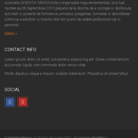
Asociatia SCIENTIA NEMUS este o organizatie neguvernamentala, ce a luat
nastere pe 09.Septembrie.2010 plecand de la dorinta de a concepe si desfasura
activitati si proiecte de formare ce urmaresc pregatirea, formarea si dezvoltarea
continua a adultilor si tinerilor atat din punct de vedere profesional cat si
personal.
Detalii »
CONTACT INFO
Lorem ipsum dolor sit amet, consectetur adipiscing elit. Donec condimentum
accumsan ligula, non commodo dolor varius vitae.
Morbi dapibus neque a mauris sodales bibendum. Phasellus at ornare tellus.
SOCIAL
©
Scientia Nemus
All Rights Reserved 2026 - Powered By
WordPress