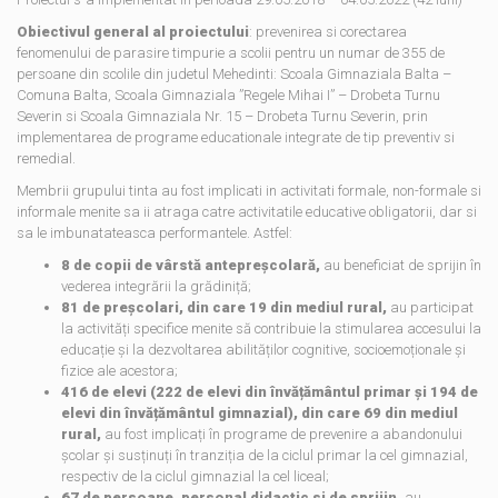
Obiectivul general al proiectului
: prevenirea si corectarea
fenomenului de parasire timpurie a scolii pentru un numar de 355 de
persoane din scolile din judetul Mehedinti: Scoala Gimnaziala Balta –
Comuna Balta, Scoala Gimnaziala ”Regele Mihai I” – Drobeta Turnu
Severin si Scoala Gimnaziala Nr. 15 – Drobeta Turnu Severin, prin
implementarea de programe educationale integrate de tip preventiv si
remedial.
Membrii grupului tinta au fost implicati in activitati formale, non-formale si
informale menite sa ii atraga catre activitatile educative obligatorii, dar si
sa le imbunatateasca performantele. Astfel:
8 de copii de vârstă antepreșcolară,
au beneficiat de sprijin în
vederea integrării la grădiniță;
81 de preșcolari, din care 19 din mediul rural,
au participat
la activități specifice menite să contribuie la stimularea accesului la
educație și la dezvoltarea abilităților cognitive, socioemoționale și
fizice ale acestora;
416 de elevi (222 de elevi din învățământul primar și 194 de
elevi din învățământul gimnazial), din care 69 din mediul
rural,
au fost implicați în programe de prevenire a abandonului
școlar și susținuți în tranziția de la ciclul primar la cel gimnazial,
respectiv de la ciclul gimnazial la cel liceal;
67 de persoane, personal didactic si de sprijin,
au